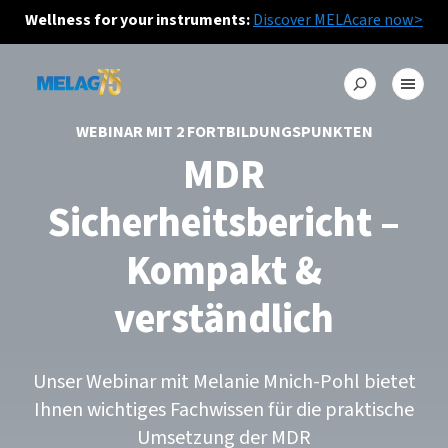
Wellness for your instruments:
Discover MELAcare now>
WEBINAR MIT 2 FORTBILDUNGSPUNKTEN
MDR
Sicherheitsbericht –
Kompakt &
verständlich
Unser Webinar mit Melanie Mnich-Pohl bietet
Ihnen wichtiges Fachwissen für die praktische
Umsetzung der MDR