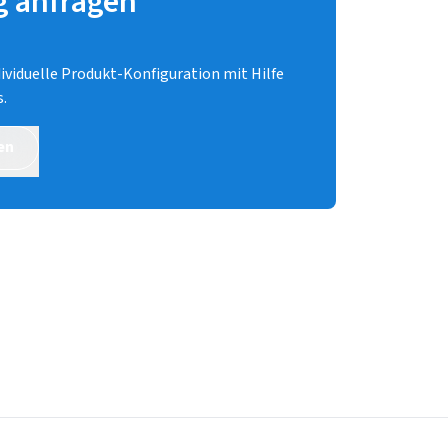
g anfragen
dividuelle Produkt-Konfiguration mit Hilfe
.
en