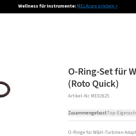
Wellness für Instrumente:
MELAcare erleben >
O-Ring-Set für 
(Roto Quick)
Artikel-Nr.
ME02625
Zusammengefasst
Top-Eigensch
O-Ringe für W&H-Turbinen Adapt