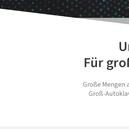
U
Für gro
Große Mengen an
Groß-Autoklav