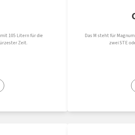
it 105 Litern für die
Das M steht für Magnum: 
ürzester Zeit.
zwei STE od