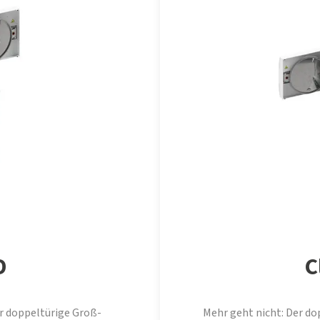
D
C
r doppeltürige Groß-
Mehr geht nicht:
Der do