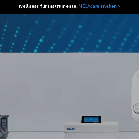
Wellness für Instrumente:
MELAcare erleben >