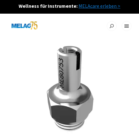
Wellness für Instrumente:
MELAcare erleben >