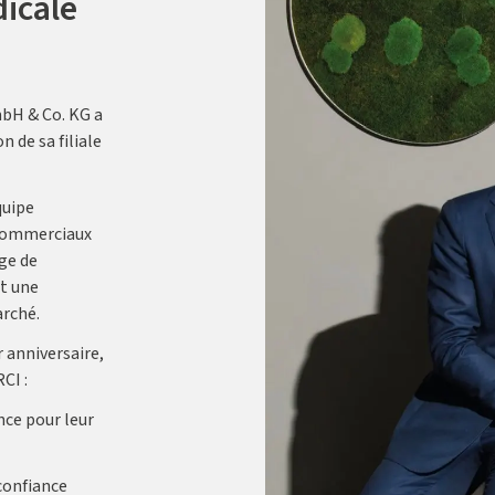
icale
bH & Co. KG a
 de sa filiale
quipe
commerciaux
ge de
et une
rché.
 anniversaire,
CI :
nce pour leur
 confiance