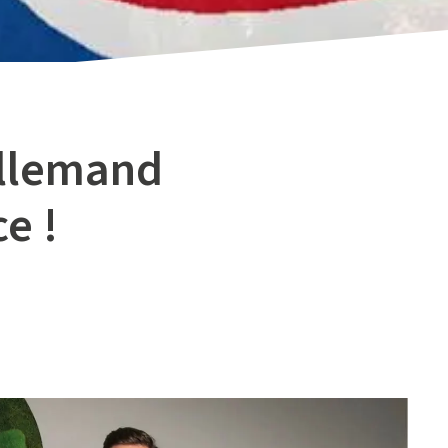
allemand
e !