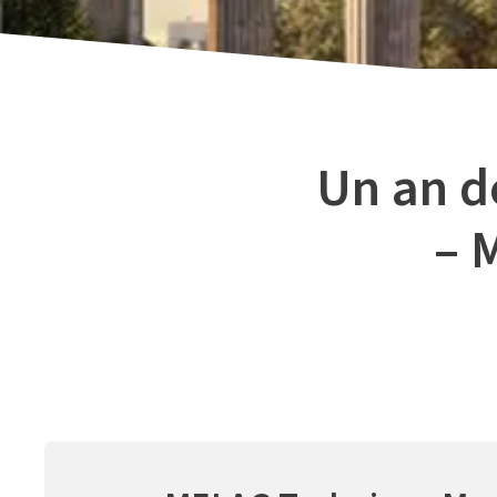
Un an d
– 