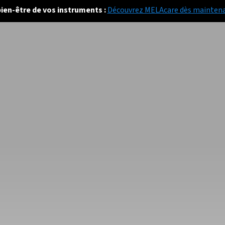
bien-être de vos instruments :
Découvrez MELAcare dès mainten