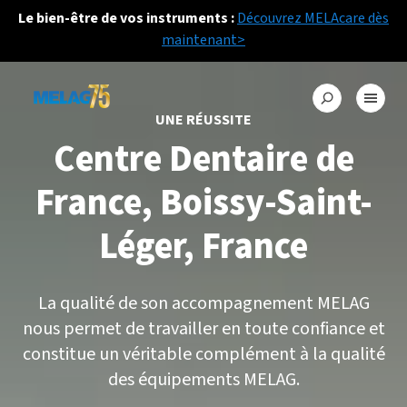
Le bien-être de vos instruments :
Découvrez MELAcare dès
maintenant>
UNE RÉUSSITE
Centre Dentaire de
France, Boissy-Saint-
Léger, France
La qualité de son accompagnement MELAG
nous permet de travailler en toute confiance et
constitue un véritable complément à la qualité
des équipements MELAG.