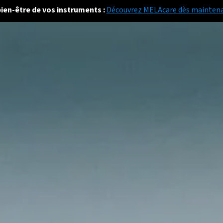
bien-être de vos instruments :
Découvrez MELAcare dès mainten