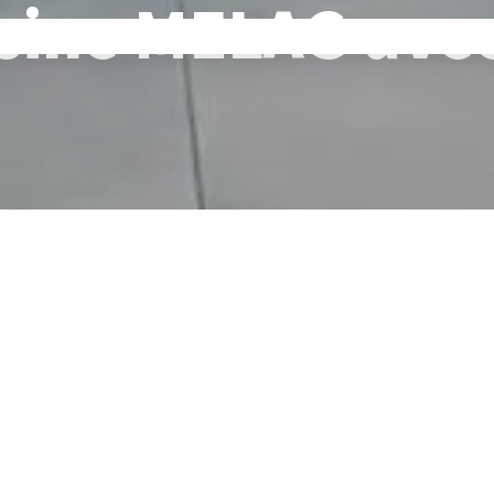
'usine MELAG avec
 bienvenus à MELAG :
dans les coulisses.
ndres recoins de notre bâtiment MELAG à Berlin et visité les nomb
 à travers notre siège social à Berlin. Nos directeurs généraux Se