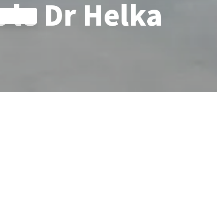
 le Dr Helka
reuses zones et pièces de notre siège social ! Découvrez
abastian Gebauer et Dr Niklas Gebauer et Dr Helka vous