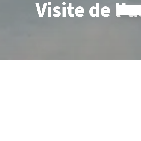
Visite de l
Entrez et soyez les
Jetez un coup d'œil 
Avec Stefan Helka et son équipe, nous avons exploré les moi
l'esprit unique de MELAG lors d'une visite d'usine numérique