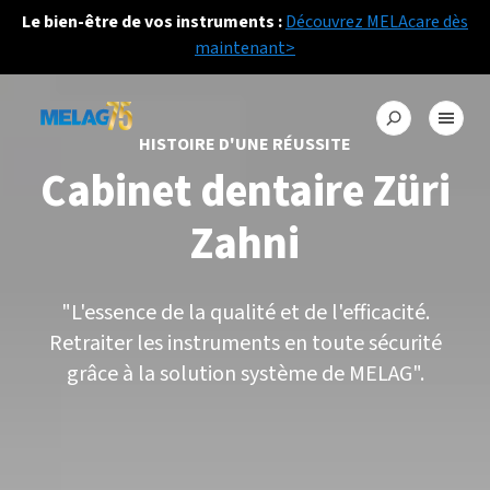
Le bien-être de vos instruments :
Découvrez MELAcare dès
maintenant>
HISTOIRE D'UNE RÉUSSITE
Cabinet dentaire Züri
Zahni
"L'essence de la qualité et de l'efficacité.
Retraiter les instruments en toute sécurité
grâce à la solution système de MELAG".