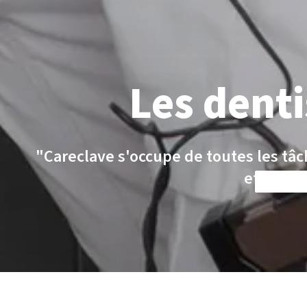
Les dent
"Careclave s'occupe de toutes les tâ
et le rem