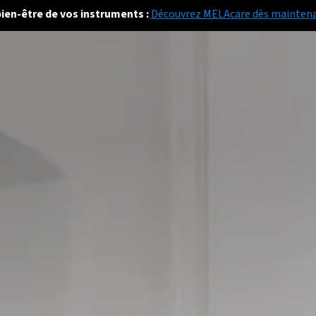
bien-être de vos instruments :
Découvrez MELAcare dès mainten