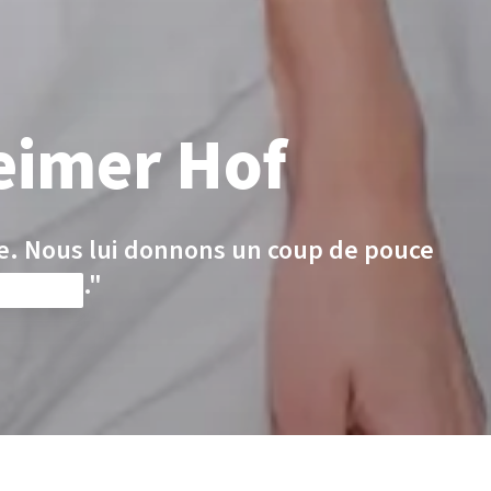
eimer Hof
ce. Nous lui donnons un coup de pouce
 travail."