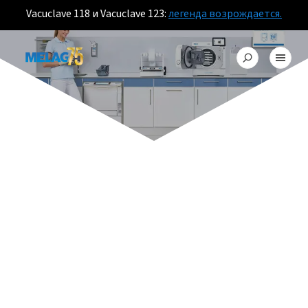
Vacuclave 118 и Vacuclave 123:
легенда возрождается.