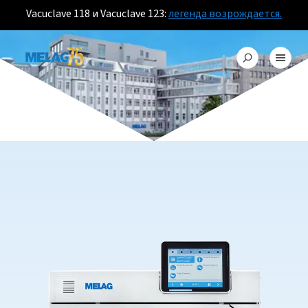
Vacuclave 118 и Vacuclave 123:
легенда возрождается.