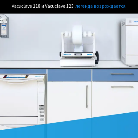
Vacuclave 118 и Vacuclave 123:
легенда возрождается.