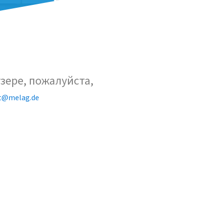
зере, пожалуйста,
t@melag.de