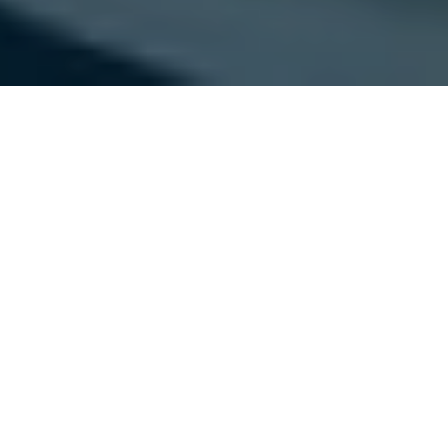
Посетите эксклюзивный
видеотур по закулисью
MELAG с врачом-ортопедом
Андреа Кенигсбергер.
В компании MELAG, ведущем производителе в области
практической гигиены и обработки инструментов,
профессионалы в области подологии найдут все, что им
нужно: От нашего сотрудничества со SteriHero и
инновационных продуктов, таких как самый быстрый в
мире автоклав SteriHero Speed+, до экономически
эффективных услуг. Наше портфолио включает в себя