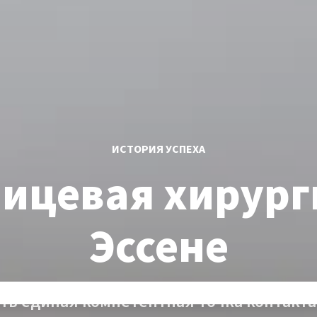
ИСТОРИЯ УСПЕХА
ицевая хирург
Эссене
сть единая компетентная точка контакта