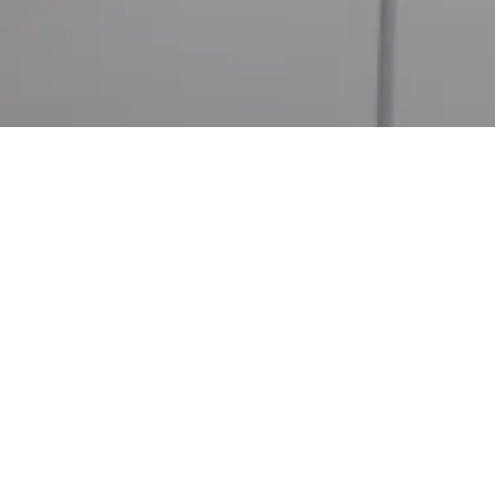
х челюстных патологиях и пластическую хирургию лица,
ет Александра Метца, поскольку позволяет ему
ие к естественным эстетическим результатам.
йном клиники на сайте используются современные
-лицевую хирургию на самом высоком
инноваций.