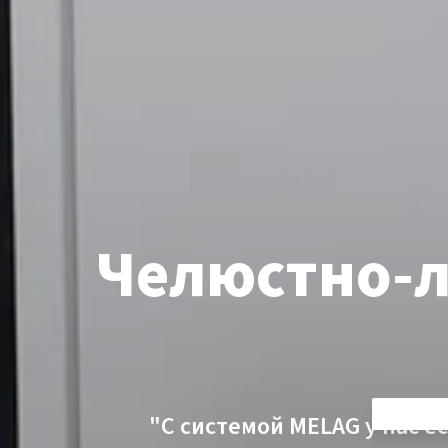
Челюстно-л
"С системой MELAG у нас е