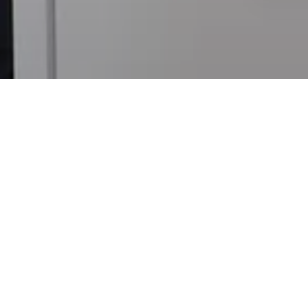
Создание практики с MELAG в качестве надежного па
Доктор Александр Метц, специалист в области челюстн
в 2019 году основал практическую клинику Rü-MKG в Эс
сочетать функциональность здоровья с эстетикой. Тон
Эстетический подход и любовь к природе нашли отраже
сюжеты с оригинальными изображениями и текстами. К
профессиональном уровне. Даже в переработке инструм
"Индивидуально подобранная система от одного про