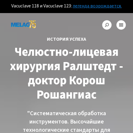
Vacuclave 118 и Vacuclave 123:
легенда возрождается.
ИСТОРИЯ УСПЕХА
Челюстно-лицевая
хирургия Ралштедт -
доктор Корош
Рошангиас
"Систематическая обработка
инструментов. Высочайшие
технологические стандарты для