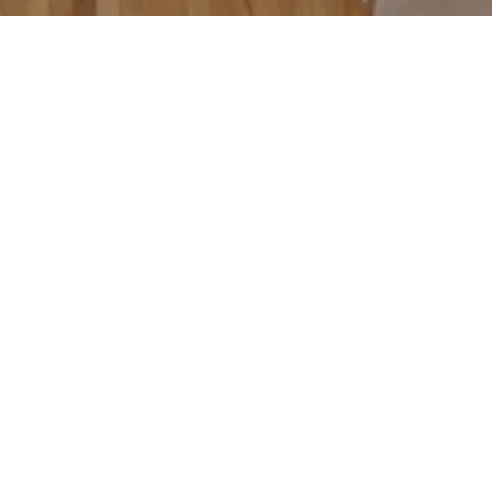
Это была любовь с
В 2021 году доктор Кристиан Май и доктор Карстен Тан
Берлине-Нойкёльне и увидели в нем воплощение своег
индивидуальное лечение. В ответ на новые вызовы в ц
Качество, которое создает доверие
"Мы полагаемся на системное решение MELAG Для полно
рабочим процессом подготовки инструментов из одног
нам время сосредоточиться на желаниях и потребностях
Рабочий процесс с нашим системным решением MELA