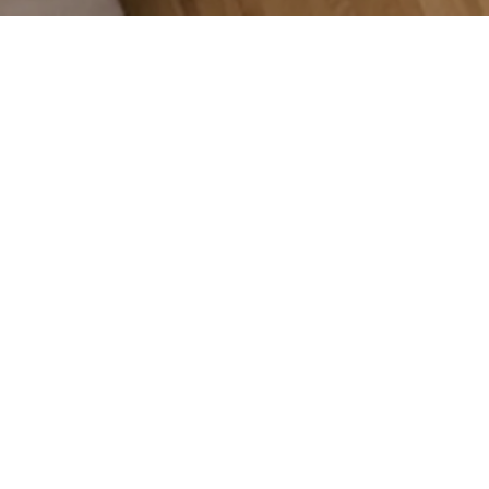
 первого взгляда:
нхойзер основали современную дневную клинику Opticum. Оба
о видения: использовать самые современные технологии, чт
ентре их работы находится постоянное совершенствование.
й защиты пациентов и команды мы полагаемся на системное р
о источника. из одного источника. Это делает наши рабочи
 пациентов. и потребностях пациентов".
G