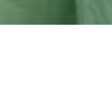
Вот уже более 30 лет здоровье пациентов является
главным приоритетом для доктора Евы-Марии Хагер из
Вехтерсбаха. Когда в 2008 году она вместе с доктором
Норбертом Фоссом основала группу ZAHNTEAM, это
стало воплощением долгожданного желания: больше
свободы для индивидуального лечения пациентов и
потребностей их команды, состоящей из 13 человек.
Чтобы удовлетворить это желание, клиника уделяет
особое внимание непрерывному обучению и внедрению
инновационных технологий.
Ежедневно сталкиваться с новыми проблемами, а также
находить новые решения - вот что особенно
привлекает нас в эстетической стоматологии и