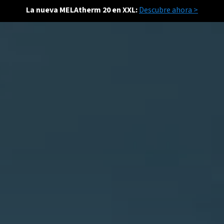
La nueva MELAtherm 20 en XXL:
Descubre ahora >