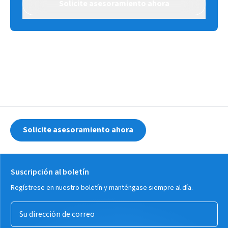
desarrollados para instrumentos huecos.
Solicite asesoramiento ahora
MELAcare reduce significativamente las tareas rutinarias y
ahorra un tiempo valioso semana tras semana en la
práctica diaria. Con las tapas azul y verde, puede preparar
diferentes grupos de instrumentos de forma segura,
cómoda y según sus necesidades.
[MELAcare estará disponible en la UE a partir del 15 de julio
de 2026. La disponibilidad fuera de la UE depende del
proceso de registro correspondiente.]
Solicite asesoramiento ahora
Suscripción al boletín
Regístrese en nuestro boletín y manténgase siempre al día.