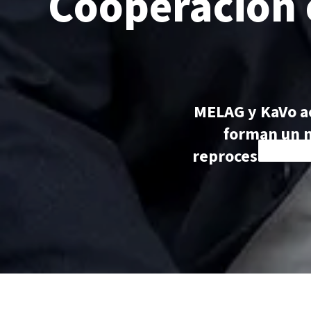
Cooperación 
MELAG y KaVo a
forman un n
reprocesamiento