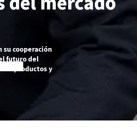
s del mercado
 su cooperación
l futuro del
s de productos y