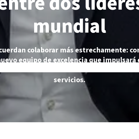
entre dos lídere
mundial
cuerdan colaborar más estrechamente: con
uevo equipo de excelencia que impulsará e
 de instrumentos con ofertas coordinada
servicios.