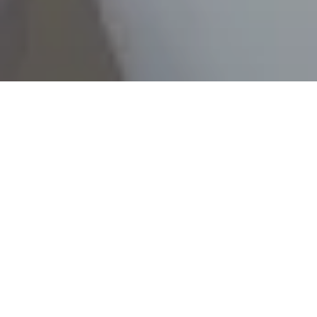
Rediseño y nueva construcción
"Nuestro objetivo era ofrecer la mejor atención y
protección posibles a nuestros pacientes en una clínica
dental en la que pudieran sentirse cómodos", este fue el
principio rector del rediseño de nuestra clínica dental bajo
la dirección de Maryam Taleh. Tras 30 años de práctica
independiente, Peter Laband cedió la dirección de la
consulta en julio de 2017 para seguir trabajando como
dentista dentro del equipo. La transición brindó la
oportunidad de modernizar la consulta, que reabrió sus
puertas en septiembre de 2017 en Gänsemarkt con un
nuevo y fresco diseño, centrado en la odontología estética.