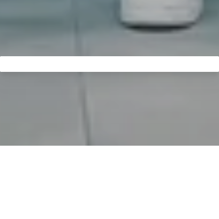
Pase y sea bienvenido a
MELAG:
Eche un vistazo entre
bastidores.