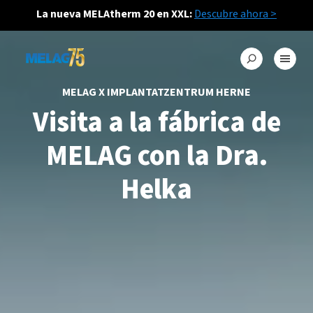
La nueva MELAtherm 20 en XXL:
Descubre ahora >
MELAG X IMPLANTATZENTRUM HERNE
Visita a la fábrica de
MELAG con la Dra.
Helka