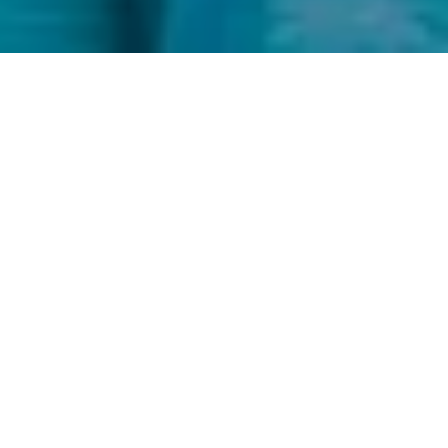
Situada en Berlín-Reinickendorf, la consulta de los
dentistas Dr. Kesler y Verdenhalven ocupa dos plantas de
una clásica casa unifamiliar. Con tres dentistas, siete
asistentes y tres higienistas dentales, el equipo garantiza
excelentes tratamientos dentales y ofrece una amplia
gama de cuidados dentales a sus pacientes en varias salas
de tratamiento e higiene.
Pequeño pero potente: con Careclave, todo funciona a
la perfección incluso con un espacio limitado
En nuestra práctica diaria, solemos reprocesar nuestros
instrumentos dos veces al día: durante los cambios de turno
y al final de la jornada laboral. En nuestra sala de
procesamiento de 5 m², no hay mucho espacio para equipos
adicionales aparte de nuestra Careclave, MELAseal 100, la