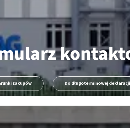
mularz kontak
arunki zakupów
Do długoterminowej deklaracj