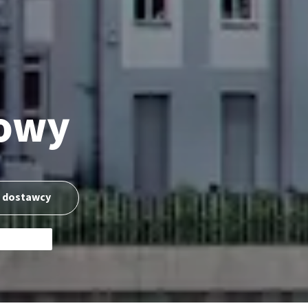
towy
i dostawcy