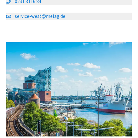
0231 3116 84
service-west@melag.de