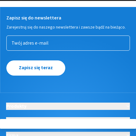
Zapisz się do newslettera
Zarejestruj się do naszego newslettera i zawsze bądź na bieżąco.
Zapisz się teraz
Produkty
Usługi
Firma