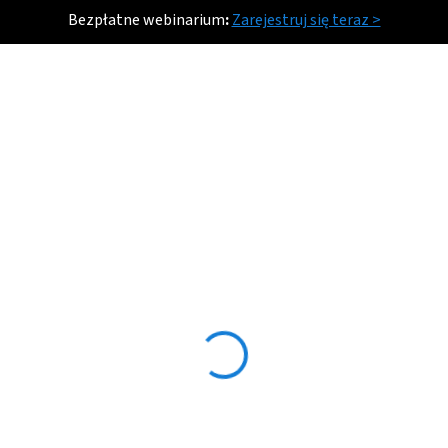
Bezpłatne webinarium
:
Zarejestruj się teraz >