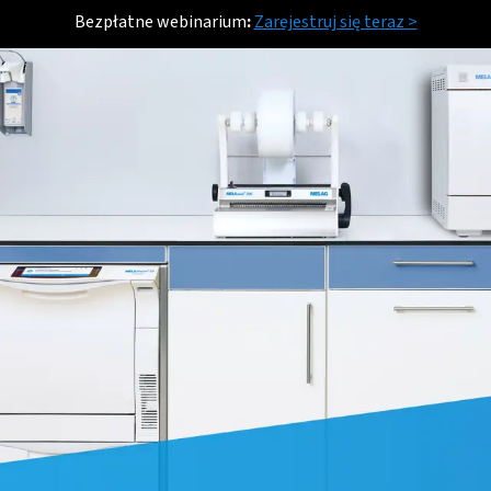
Bezpłatne webinarium
:
Zarejestruj się teraz >