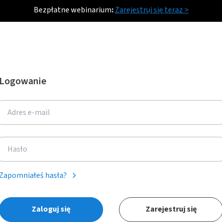
Bezpłatne webinarium
:
Zarejestruj się teraz >
Logowanie
Zapomniałeś hasła?
Zaloguj się
Zarejestruj się