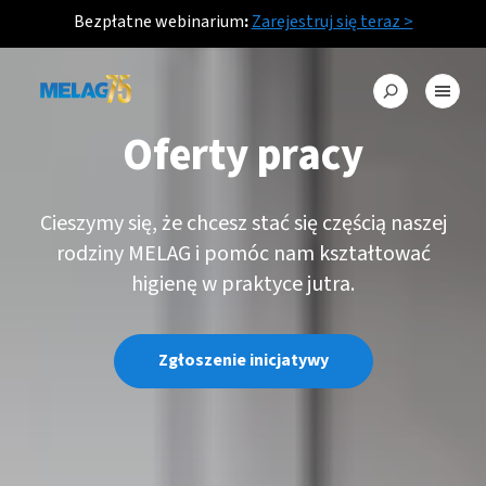
Bezpłatne webinarium
:
Zarejestruj się teraz >
Oferty pracy
Cieszymy się, że chcesz stać się częścią naszej
rodziny MELAG i pomóc nam kształtować
higienę w praktyce jutra.
Zgłoszenie inicjatywy