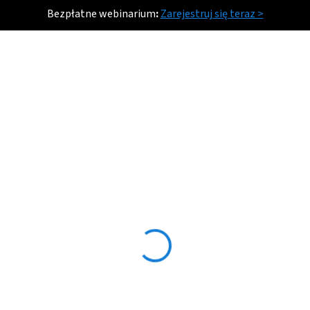
Bezpłatne webinarium
:
Zarejestruj się teraz >