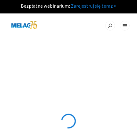
Bezpłatne webinarium
:
Zarejestruj się teraz >