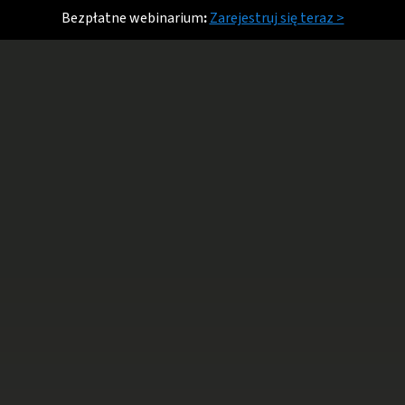
Bezpłatne webinarium
:
Zarejestruj się teraz >