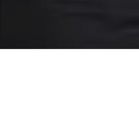
Wraz ze wzrostem percepcji
rośnie zaufanie
Podczas gdy wysoki, prawnie określony i dobrowolnie
zapewniony standard zarządzania higieną jest
oczywistością dla właścicieli gabinetów i ich zespołów,
pacjenci często czują się dość niepewnie w tym temacie.
Szukając gabinetu lekarskiego, ponad 90% obywateli
Niemiec chciałoby uzyskać więcej informacji na temat
środków higieny.