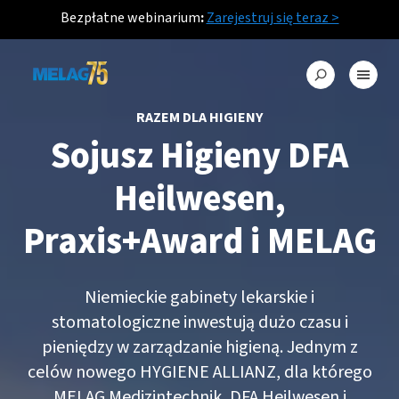
Bezpłatne webinarium
:
Zarejestruj się teraz >
RAZEM DLA HIGIENY
Sojusz Higieny DFA
Heilwesen,
Praxis+Award i MELAG
Niemieckie gabinety lekarskie i
stomatologiczne inwestują dużo czasu i
pieniędzy w zarządzanie higieną. Jednym z
celów nowego HYGIENE ALLIANZ, dla którego
MELAG Medizintechnik, DFA Heilwesen i