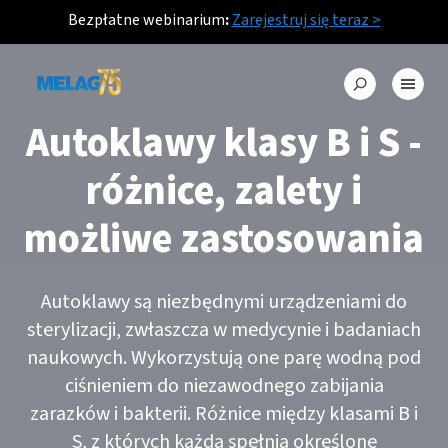
Bezpłatne webinarium
:
Zarejestruj się teraz >
Autoklawy klasy B i S -
różnice, zalety i
możliwe zastosowania
Autoklawy są niezbędnymi urządzeniami do
sterylizacji, zwłaszcza w medycynie i badaniach
naukowych. Wykorzystują one parę wodną pod
ciśnieniem do niezawodnego zabijania
zarazków i bakterii. Różnice między klasami B i
S, z których każda spełnia określone