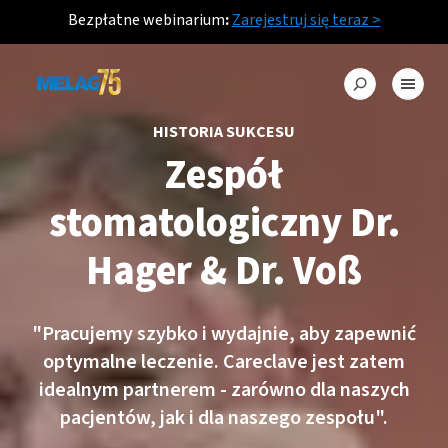
Bezpłatne webinarium
:
Zarejestruj się teraz >
HISTORIA SUKCESU
Zespół
stomatologiczny Dr.
Hager & Dr. Voß
"Pracujemy szybko i wydajnie, aby zapewnić
optymalne leczenie. Careclave jest zatem
idealnym partnerem - zarówno dla naszych
pacjentów, jak i dla naszego zespołu".