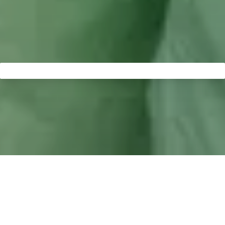
Od ponad 30 lat zdrowie jej pacjentów jest najwyższym
priorytetem dla dr Evy-Marii Hager z Wächtersbach. Kiedy w
2008 roku wraz z dr Norbertem Voßem założyła grupę
ZAHNTEAM, spełniło się jej długo oczekiwane pragnienie: