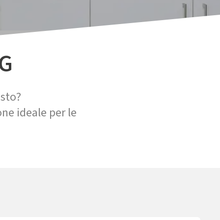
AG
usto?
one ideale per le