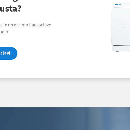
iusta?
e in un attimo l'autoclave
udio.
clavi