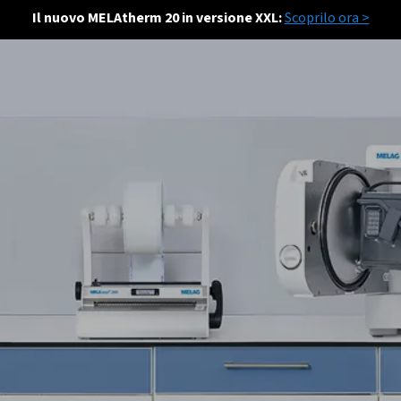
Il nuovo MELAtherm 20 in versione XXL:
Scoprilo ora >