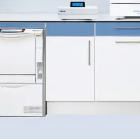
nella documentazione e approvazione
. Le
linee guida internazionali stabiliscono che
l'intero processo di ricondizionamento degli
strumenti deve essere eseguito da personale
addestrato che utilizza procedure
monitorate per garantire la riproducibilità.
Questi requisiti contribuiscono alla salute e
alla sicurezza dei pazienti, degli utenti e di
terzi.
Video per il ritrattamento degli strumenti