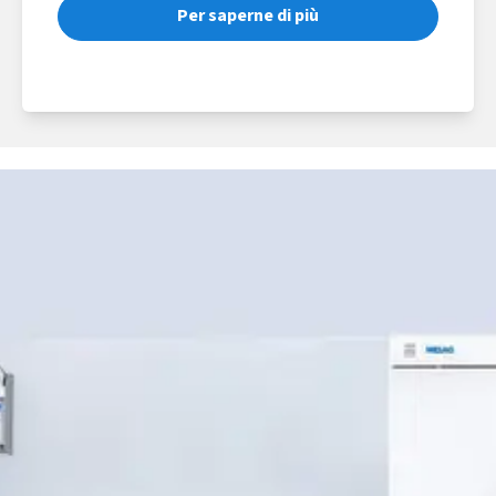
Per saperne di più
Riprocesso degli strumenti
conforme alla RKI:
Il processo completo di decontaminazione
degli strumenti consiste nella
pulizia e
disinfezione, nell'ispezione, nel
confezionamento, nella sterilizzazione e