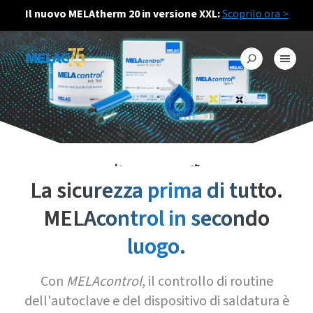
Il nuovo MELAtherm 20 in versione XXL:
Scoprilo ora >
TEST DI ROUTINE
La sicurezza prima di tutto.
MELAcontrol in secondo
luogo.
Con
MELAcontrol
, il controllo di routine
dell'autoclave e del dispositivo di saldatura è