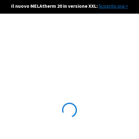
Il nuovo MELAtherm 20 in versione XXL:
Scoprilo ora >