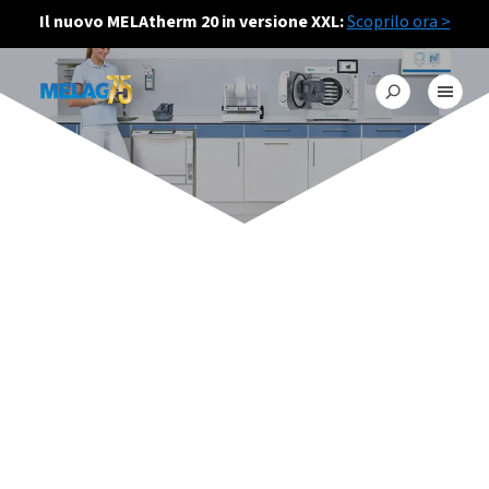
Il nuovo MELAtherm 20 in versione XXL:
Scoprilo ora >