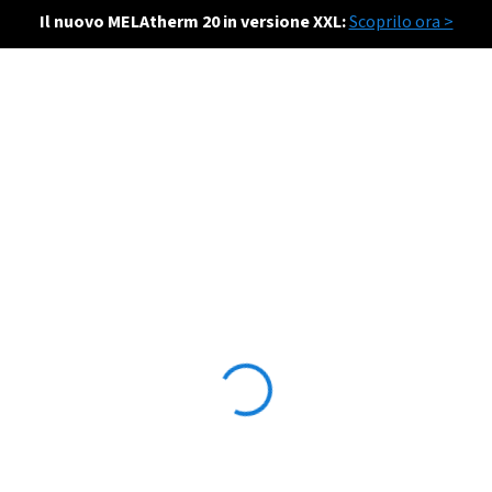
Il nuovo MELAtherm 20 in versione XXL:
Scoprilo ora >