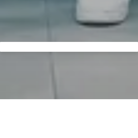
Entrate e date il benvenuto a
MELAG:
Date un'occhiata dietro le