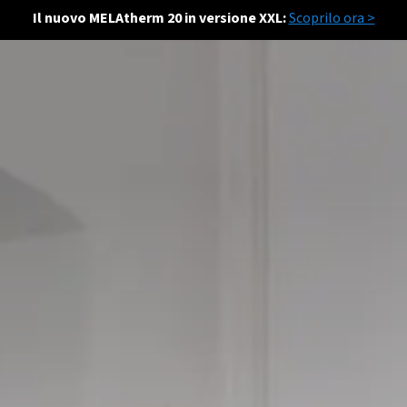
Il nuovo MELAtherm 20 in versione XXL:
Scoprilo ora >