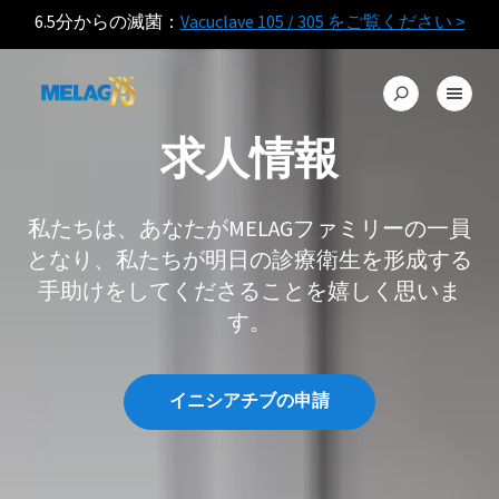
6.5分からの滅菌：
Vacuclave 105 / 305 をご覧ください >
求人情報
私たちは、あなたがMELAGファミリーの一員
となり、私たちが明日の診療衛生を形成する
手助けをしてくださることを嬉しく思いま
す。
イニシアチブの申請