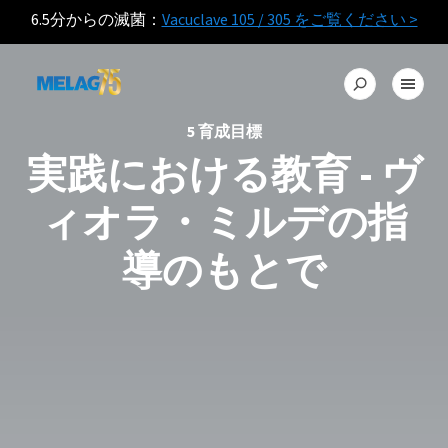
6.5分からの滅菌：
Vacuclave 105 / 305 をご覧ください >
5 育成目標
実践における教育 - ヴ
ィオラ・ミルデの指
導のもとで